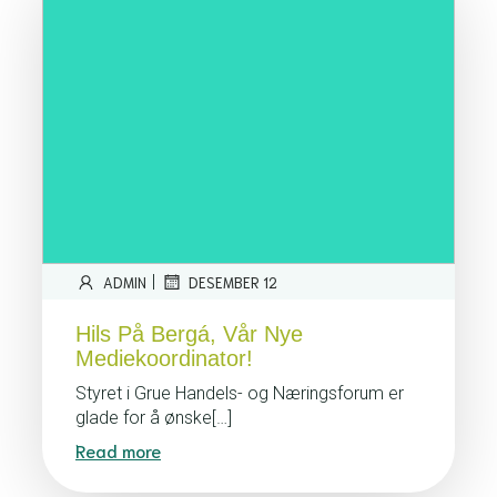
|
ADMIN
DESEMBER 12
Hils På Bergá, Vår Nye
Mediekoordinator!
Styret i Grue Handels- og Næringsforum er
glade for å ønske[…]
Read more